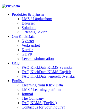
Produkter & Tjänster
LMS / Lärplattform
E-kurser
Solutions
Offentlig Sektor
Om KlickData
Nyheter
Verksamhet
Karriär
GDPR
Leveransinformation
FAQ
FAQ KlickData KLMS Svenska
FAQ KlickData KLMS English
FAQ KlickData generellt Svenska
English
Elearning from Klick Data
LMS / Learning platform
Journal
The Company
FAQ KLMS (English)
Contact us for your inquiry!