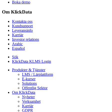
Boka demo
Om KlickData
Kontakta oss
Kundsupport
Leveransinfo
Karriär
Investor relations
Arabic
Español
Sök
KlickData KLMS Login
Produkter & Tjänster
LMS / Lärplattform
E-kurser
Solutions
Offentlig Sektor
Om KlickData
Nyheter
Verksamhet
Karriär
GDPR