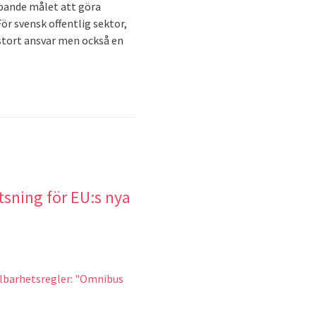
pande målet att göra
ör svensk offentlig sektor,
 stort ansvar men också en
sning för EU:s nya