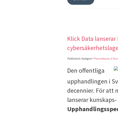
Klick Data lansera
cybersäkerhetslage
Publicerat i kategori:
Pressreleaser
,
E-kur
Den offentliga
upphandlingen i Sver
decennier. För at
lanserar kunskaps-
Upphandlingsspec