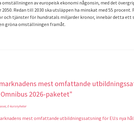
ta omställningen av europeisk ekonomi någonsin, med det övergri
r 2050. Redan till 2030 ska utsläppen ha minskat med 55 procent. F
r och tjänster för hundratals miljarder kronor, innebär detta ett
den gröna omställningen framåt.
r marknadens mest omfattande utbildningssat
 "Omnibus 2026-paketet"
aser
,
E-kursnyheter