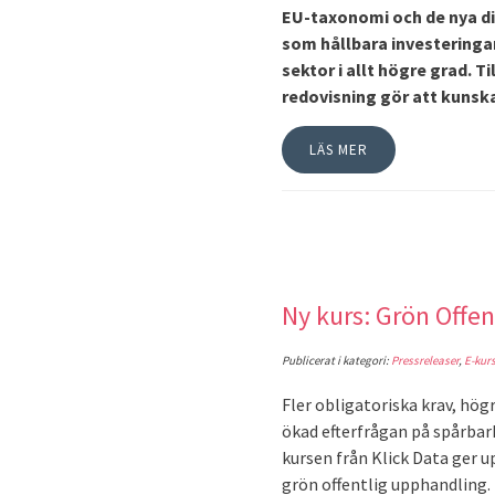
EU-taxonomi och de nya di
som hållbara investeringar
sektor i allt högre grad. T
redovisning gör att kunska
LÄS MER
Ny kurs: Grön Offen
Publicerat i kategori:
Pressreleaser
,
E-kur
Fler obligatoriska krav, hög
ökad efterfrågan på spårbar
kursen från Klick Data ger u
grön offentlig upphandling.