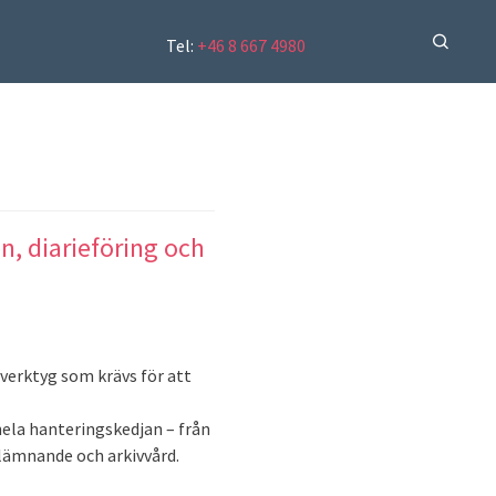
Tel:
+46 8 667 4980
n, diarieföring och
 verktyg som krävs för att
ela hanteringskedjan – från
tlämnande och arkivvård.