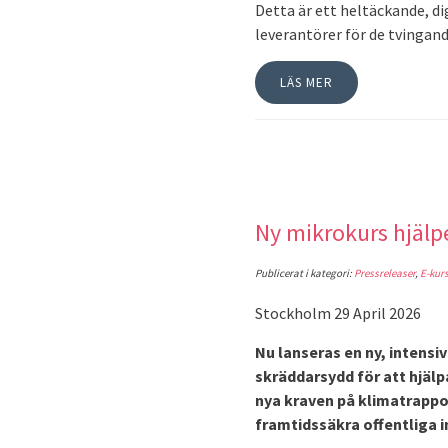
Detta är ett heltäckande, di
leverantörer för de tvingand
LÄS MER
Ny mikrokurs hjälpe
Publicerat i kategori:
Pressreleaser
,
E-kur
Stockholm 29 April 2026
Nu lanseras en ny, intensi
skräddarsydd för att hjäl
nya kraven på klimatrappor
framtidssäkra offentliga i