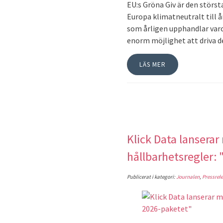
EU:s Gröna Giv är den störs
Europa klimatneutralt till å
som årligen upphandlar varo
enorm möjlighet att driva 
LÄS MER
Klick Data lansera
hållbarhetsregler:
Publicerat i kategori:
Journalen
,
Pressrele