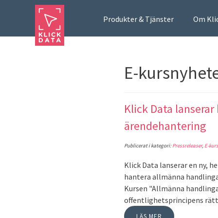
Produkter & Tjänster
Om Kli
E-kursnyhet
Klick Data lanserar
ärendehantering
Publicerat i kategori:
Pressreleaser
,
E-kur
Klick Data lanserar en ny, h
hantera allmänna handlingar
Kursen "Allmänna handlingar
offentlighetsprincipens rätt
LÄS MER