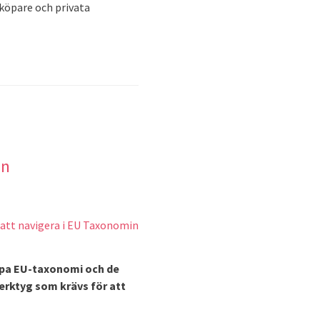
nköpare och privata
in
mpa EU-taxonomi och de
erktyg som krävs för att