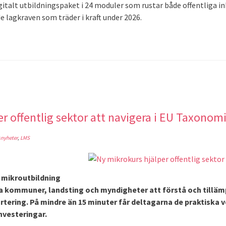
gitalt utbildningspaket i 24 moduler som rustar både offentliga i
e lagkraven som träder i kraft under 2026.
r offentlig sektor att navigera i EU Taxonom
snyheter
,
LMS
v mikroutbildning
pa kommuner, landsting och myndigheter att förstå och tillä
tering. På mindre än 15 minuter får deltagarna de praktiska v
nvesteringar.