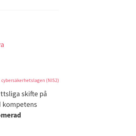
ya
ttsliga skifte på
ad kompetens
omerad