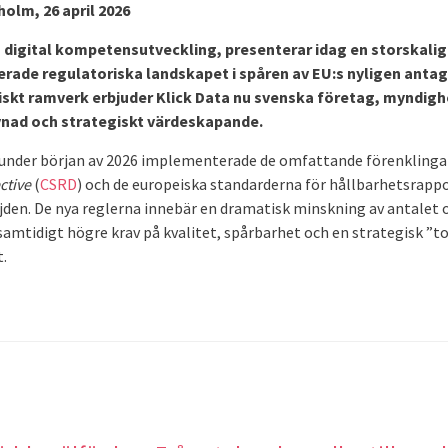
olm, 26 april 2026
m digital kompetensutveckling, presenterar idag en storskalig
iderade regulatoriska landskapet i spåren av EU:s nyligen ant
giskt ramverk erbjuder Klick Data nu svenska företag, myndi
evnad och strategiskt värdeskapande.
under början av 2026 implementerade de omfattande förenklinga
ctive
(
CSRD
) och de europeiska standarderna för hållbarhetsrapp
öjden. De nya reglerna innebär en dramatisk minskning av antalet
samtidigt högre krav på kvalitet, spårbarhet och en strategisk ”
.