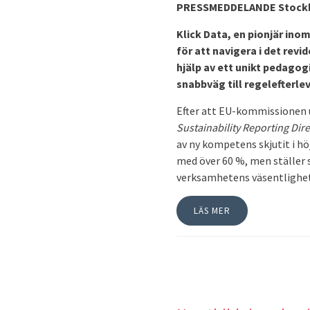
PRESSMEDDELANDE
Stockh
Klick Data, en pionjär ino
för att navigera i det rev
hjälp av ett unikt pedago
snabbväg till regelefterl
Efter att EU-kommissionen 
Sustainability Reporting Dire
av ny kompetens skjutit i h
med över 60 %, men ställer 
verksamhetens väsentlighet
LÄS MER