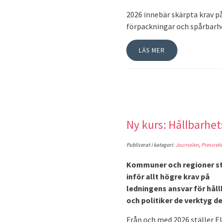
2026 innebär skärpta krav p
förpackningar och spårbarh
LÄS MER
Ny kurs: Hållbarhet
Publicerat i kategori:
Journalen
,
Pressrele
Kommuner och regioner s
inför allt högre krav på
ledningens ansvar för håll
och politiker de verktyg de
Från och med 2026 ställer EU