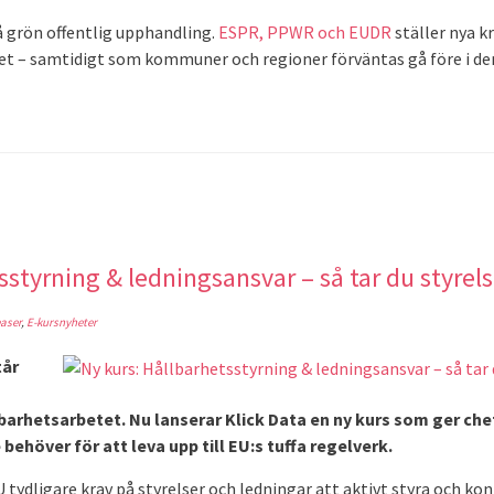
å grön offentlig upphandling.
ESPR, PPWR och EUDR
ställer nya k
et – samtidigt som kommuner och regioner förväntas gå före i de
sstyrning & ledningsansvar – så tar du styrels
aser
,
E-kursnyheter
tår
barhetsarbetet. Nu lanserar Klick Data en ny kurs som ger che
 behöver för att leva upp till EU:s tuffa regelverk.
 tydligare krav på styrelser och ledningar att aktivt styra och ko