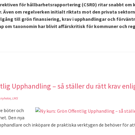
rektiven för hållbarhetsrapportering (CSRD) ritar snabbt om 
. Även om regelverken initialt riktats mot den privata sektorn
illgång till grön finansiering, krav i upphandlingar och förvän
p om taxonomin har blivit affärskritisk för kommuner och reg
tlig Upphandling – så ställer du rätt krav enl
snyheter
,
LMS
re böter och
het. Den nya
pphandlare och inköpare de praktiska verktygen de behöver för att 