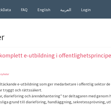
ckData
FAQ
English
العربية
Login
er
 komplett e-utbildning i offentlighetsprincipe
snyheter
eltäckande e-utbildning som ger medarbetare i offentlig sektor de
 tryggt och rättssäkert.
, diarieföring och ärendehantering" tar deltagaren med genom h
sliga grund till diarieföring, handläggning, sekretessprövning, u