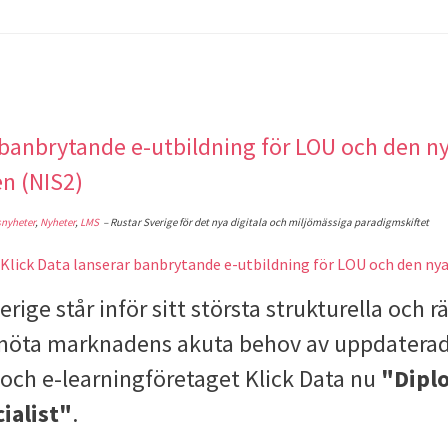
r banbrytande e-utbildning för LOU och den n
n (NIS2)
snyheter
,
Nyheter
,
LMS
– Rustar Sverige för det nya digitala och miljömässiga paradigmskiftet
ige står inför sitt största strukturella och rä
t möta marknadens akuta behov av uppdater
 och e-learningföretaget Klick Data nu
"Dipl
ialist"
.