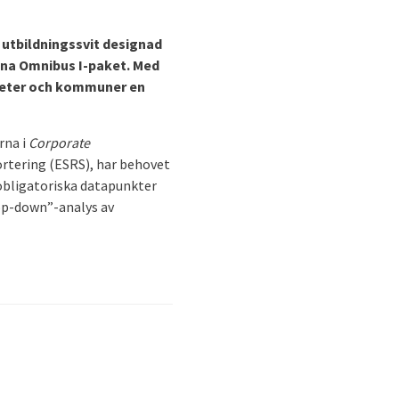
 utbildningssvit designad
agna Omnibus I-paket. Med
gheter och kommuner en
rna i
Corporate
ortering (ESRS), har behovet
 obligatoriska datapunkter
top-down”-analys av