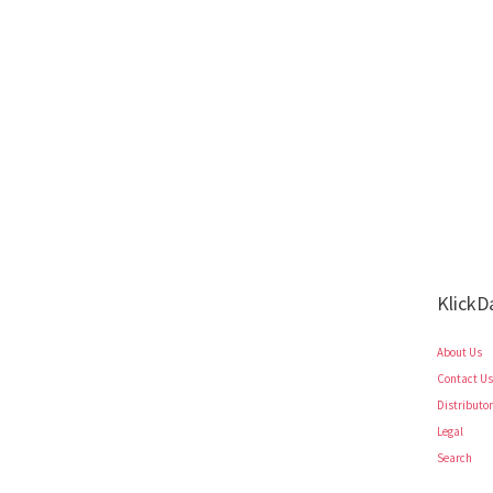
KlickD
About Us
Contact Us
Distributo
Legal
Search