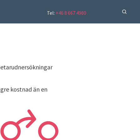
Tel:
+46 8 667 4980
rbetarudnersökningar
ögre kostnad än en