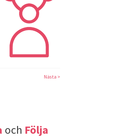
Nästa >
a
och
Följa