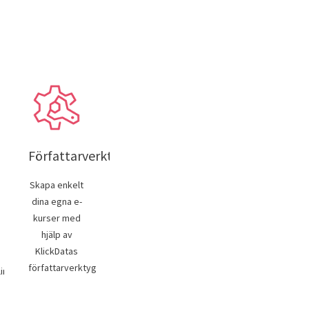
Författarverktyg
Skapa enkelt
dina egna e-
kurser med
hjälp av
KlickDatas
författarverktyg
ing