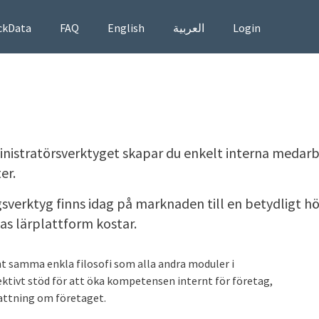
ckData
FAQ
English
العربية
Login
inistratörsverktyget skapar du enkelt interna meda
er.
verktyg finns idag på marknaden till en betydligt h
tas lärplattform kostar.
nt samma enkla filosofi som alla andra moduler i
ektivt stöd för att öka kompetensen internt för företag,
attning om företaget.