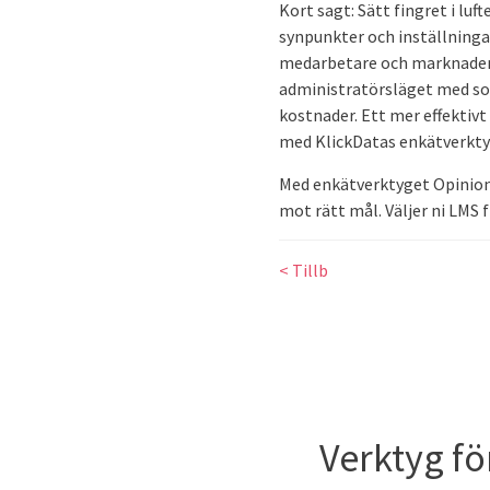
Kort sagt: Sätt fingret i luf
synpunkter och inställninga
medarbetare och marknaden i
administratörsläget med sof
kostnader. Ett mer effektivt
med KlickDatas enkätverkt
Med enkätverktyget Opinion 
mot rätt mål. Väljer ni LMS 
< Tillb
Verktyg fö