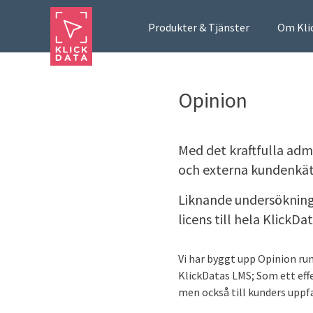
Produkter & Tjänster
Om Kli
Opinion
Med det kraftfulla adm
och externa kundenkät
Liknande undersöknings
licens till hela KlickDa
Vi har byggt upp Opinion ru
KlickDatas LMS; Som ett eff
men också till kunders uppf