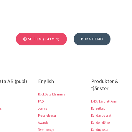
SE FILM
BOKA DEMO
(1:43 MIN)
ata AB (publ)
English
Produkter &
tjänster
KlickData Elearning
FAQ
LMS / Lärplattform
rs
Journal
Kursutbud
Pressreleaser
Kundanpassat
Awards
Kundomdömen
Terminology
Kundnyheter