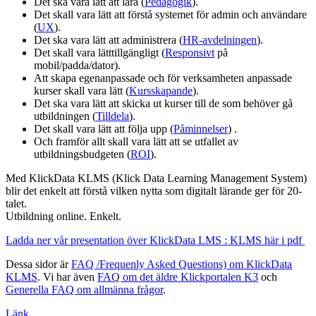
Det ska vara lätt att lära (
Pedagogik
).
Det skall vara lätt att förstå systemet för admin och användare
(
UX
).
Det ska vara lätt att administrera (
HR-avdelningen
).
Det skall vara lätttillgängligt (
Responsivt
på
mobil/padda/dator).
Att skapa egenanpassade och för verksamheten anpassade
kurser skall vara lätt (
Kursskapande
).
Det ska vara lätt att skicka ut kurser till de som behöver gå
utbildningen (
Tilldela
).
Det skall vara lätt att följa upp (
Påminnelser
) .
Och framför allt skall vara lätt att se utfallet av
utbildningsbudgeten (
ROI
).
Med KlickData KLMS (Klick Data Learning Management System)
blir det enkelt att förstå vilken nytta som digitalt lärande ger för 20-
talet.
Utbildning online. Enkelt.
Ladda ner vår presentation över KlickData LMS : KLMS här i pdf
Dessa sidor är
FAQ /Frequenly Asked Questions) om KlickData
KLMS
. Vi har även
FAQ om det äldre Klickportalen K3
och
Generella FAQ om allmänna frågor
.
Länk