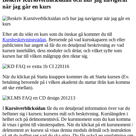
när jag går en kurs
Efter att du sökt en kurs som du önskar gå kommer du till
Kursbeskrivningssidan
. Beroende på vad kursskaparen och eller
publicisten har angett så får du en detaljerad beskrivning av vad
kursen innehåller, dess moduler och delar, och vilket syfte som
kursen har till vilken målgrupp den riktar sig.
När du klickat på Starta knappen kommer du att Starta kursen (Ev.
betalning beroende på i vilken akademi du startar ifrån kan komma
att ske emellan).
I
Kursöverblicksidan
får du en detaljerad information över var du
befinner sig i kursen; kursens mål och beskrivning. Kurslängden i
helhet och på delmomentnivå. De kursmoment som du kan komma
åt visas i grönt till vänsterspalten. När du klickat på ett kursmoment /
delmoment av kursen så visas denna moduls delmål och instruktion
så att du tydligt vet vad du ska göra. Du får också en uppfattning om