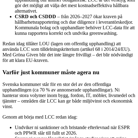
gör det möjligt att välja det mest kostnadseffektiva hållbara
alternativet.
CSRD och CSDDD
– från 2026–2027 ökar kraven på
hållbarhetsrapportering och due diligence i leverantörskedjor.
Kommunala bolag och upphandlare behöver LCC-data för att
kunna rapportera korrekt och undvika greenwashing.
Redan idag tillåter LOU (lagen om offentlig upphandling) att
använda LCC som tilldelningskriterium (artikel 68 i 2014/24/EU).
Med Gröna Given blir det inte längre frivilligt – det blir nödvändigt
för att klara EU-kraven.
Varför just kommuner måste agera nu
Svenska kommuner står för en stor del av den offentliga
upphandlingen (ca 70 % av annonserade upphandlingar). Ni
hanterar stora volymer inom bygg, fordon, IT, möbler, livsmedel och
tjänster – områden där LCC kan ge både miljövinst och ekonomisk
vinst.
Genom att börja med LCC redan idag:
Undviker ni sanktioner och bristande efterlevnad när ESPR
och PPWR slår till fullt ut 2026.