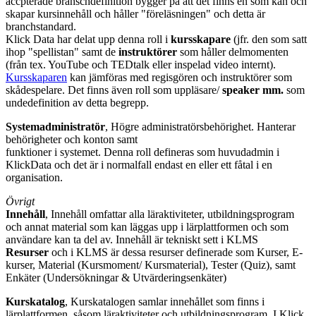
accpterade branschdefinition bygger på att det finns en som kan och
skapar kursinnehåll och håller "föreläsningen" och detta är
branchstandard.
Klick Data har delat upp denna roll i
kursskapare
(jfr. den som satt
ihop "spellistan" samt de
instruktörer
som håller delmomenten
(från tex. YouTube och TEDtalk eller inspelad video internt).
Kursskaparen
kan jämföras med regisgören och instruktörer som
skådespelare. Det finns även roll som uppläsare/
speaker mm.
som
undedefinition av detta begrepp.
Systemadministratör
, Högre administratörsbehörighet. Hanterar
behörigheter och konton samt
funktioner i systemet. Denna roll defineras som huvudadmin i
KlickData och det är i normalfall endast en eller ett fåtal i en
organisation.
Övrigt
Innehåll
, Innehåll omfattar alla läraktiviteter, utbildningsprogram
och annat material som kan läggas upp i lärplattformen och som
användare kan ta del av. Innehåll är tekniskt sett i KLMS
Resurser
och i KLMS är dessa resurser definerade som Kurser, E-
kurser, Material (Kursmoment/ Kursmaterial), Tester (Quiz), samt
Enkäter (Undersökningar & Utvärderingsenkäter)
Kurskatalog
, Kurskatalogen samlar innehållet som finns i
lärplattformen, såsom läraktiviteter och utbildningsprogram. I Klick