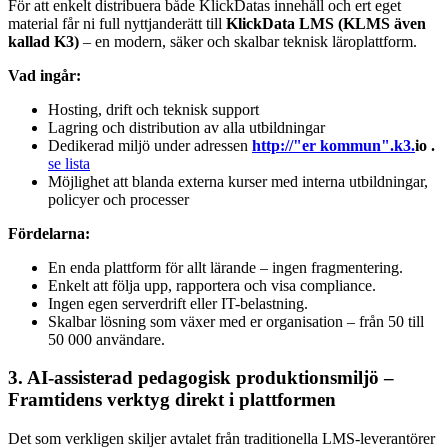
För att enkelt distribuera både KlickDatas innehåll och ert eget
material får ni full nyttjanderätt till
KlickData LMS (KLMS även
kallad K3)
– en modern, säker och skalbar teknisk läroplattform.
Vad ingår:
Hosting, drift och teknisk support
Lagring och distribution av alla utbildningar
Dedikerad miljö under adressen
http://"er kommun".k3.
io .
se lista
Möjlighet att blanda externa kurser med interna utbildningar,
policyer och processer
Fördelarna:
En enda plattform för allt lärande – ingen fragmentering.
Enkelt att följa upp, rapportera och visa compliance.
Ingen egen serverdrift eller IT-belastning.
Skalbar lösning som växer med er organisation – från 50 till
50 000 användare.
3. AI-assisterad pedagogisk produktionsmiljö –
Framtidens verktyg direkt i plattformen
Det som verkligen skiljer avtalet från traditionella LMS-leverantörer