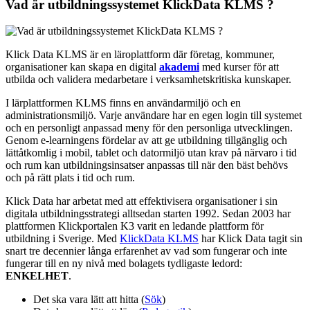
Vad är utbildningssystemet KlickData KLMS ?
Klick Data KLMS är en läroplattform där företag, kommuner,
organisationer kan skapa en digital
akademi
med kurser för att
utbilda och validera medarbetare i verksamhetskritiska kunskaper.
I lärplattformen KLMS finns en användarmiljö och en
administrationsmiljö. Varje användare har en egen login till systemet
och en personligt anpassad meny för den personliga utvecklingen.
Genom e-learningens fördelar av att ge utbildning tillgänglig och
lättåtkomlig i mobil, tablet och datormiljö utan krav på närvaro i tid
och rum kan utbildningsinsatser anpassas till när den bäst behövs
och på rätt plats i tid och rum.
Klick Data har arbetat med att effektivisera organisationer i sin
digitala utbildningsstrategi alltsedan starten 1992. Sedan 2003 har
plattformen Klickportalen K3 varit en ledande plattform för
utbildning i Sverige. Med
KlickData KLMS
har Klick Data tagit sin
snart tre decennier långa erfarenhet av vad som fungerar och inte
fungerar till en ny nivå med bolagets tydligaste ledord:
ENKELHET
.
Det ska vara lätt att hitta (
Sök
)