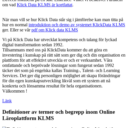
om vad
Klick Data KLMS är kortfattat
.
När man vill se hur Klick Data står sig i jämförelse kan man titta på
hur en normal
introduktion och demo av systemet KlickData KLMS
ger. Eller se vår
pdf om Klick data KLMS
Vi på Klick Data har utvecklat kompetens och talang för lyckad
digital transformation sedan 1992.
Tillsammans med oss på KlickData kommer du att göra en
investering i kunskap på rätt sätt som ger dig och din organisation en
plattform för att effektivt utveckla er och er verksamhet. Våra
omfattande och beprövade lösningar som fungerat sedan 1992
täcker det som på engelska kallas Training-, Talent- och Learning
Services. Det ger dig personligen möjlighet att skapa förändringar
för din egen kunskapsutveckling likväl som ett system att nå
konkreta och lönsamma resultat för hela organisationen.
Välkommen !
Länk
Definitioner av termer och begrepp inom Online
Läroplattform KLMS