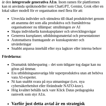
är den
integrerade generativa AI:n
. Inom ramen för plattformen
kan ni använda språkmodeller som ChatGPT, Gemini, Grok eller en
lokal säker modell för er organisation med flera för att:
Utveckla individer och stimulera till ökad produktivitet genom
att anamma det som alla produktiva och framåtdrivna
organisationer nu tillämpar: utrullningen av AI
Skapa individuella kunskapsplaner och utvecklingsvägar
Generera kursplaner, utbildningsmaterial och presentationer
Automatisera framtagande av kunskapstester och
utvärderingar
Snabbt anpassa innehåll efter nya lagkrav eller interna behov
Fördelarna:
Dramatisk tidsbesparing – det som tidigare tog dagar kan nu
göras på timmar.
Era utbildningsansvariga blir superproduktiva utan att behöva
vara AI-experter.
Ni kan snabbt svara på nya utmaningar (t.ex. nya
cybersäkerhetshot eller förändrade NATO-krav).
Hög kvalitet behålls tack vare Klick Datas pedagogiska
ramverk som styr AI:n.
Varför just detta avtal är en strategisk