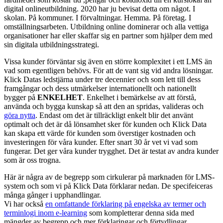
digital onlineutbildning. 2020 har ju bevisat detta om något. I
skolan. På kommuner. I förvaltningar. Hemma. På företag. I
omställningsarbeten. Utbildning online dominerar och alla vettiga
organisationer har eller skaffar sig en partner som hjälper dem med
sin digitala utbildningsstrategi.
Vissa kunder förväntar sig även en större komplexitet i ett LMS än
vad som egentligen behövs. För att de vant sig vid andra lösningar.
Klick Datas ledstjärna under tre decennier och som lett till dess
framgångar och dess utmärkelser internationellt och nationellt
bygger på
ENKELHET
. Enkelhet i bemärkelse av att förstå,
använda och bygga kunskap så att den an spridas, valideras och
göra nytta
. Endast om det är tillräckligt enkelt blir det använt
optimalt och det är då lönsamhet sker för kunden och Klick Data
kan skapa ett värde för kunden som överstiger kostnaden och
investeringen för våra kunder. Efter snart 30 år vet vi vad som
fungerar. Det ger våra kunder trygghet. Det är testat av andra kunder
som är oss trogna.
Här är några av de begrepp som cirkulerar på marknaden för LMS-
system och som vi på Klick Data förklarar nedan. De specifeiceras
många gånger i upphandlingar.
Vi har också
en omfattande förklaring på engelska av termer och
terminlogi inom e-learning
som kompletterar denna sida med
mängder av begrepp och mer förklaringar och förtydlingar.