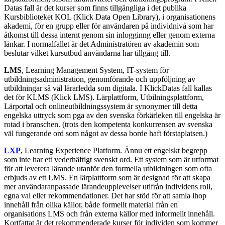
Datas fall är det kurser som finns tillgängliga i det publika
Kursbiblioteket KOL (Klick Data Open Library), i organisationens
akademi, för en grupp eller för användaren på individnivå som har
åtkomst till dessa internt genom sin inlogginng eller genom externa
länkar. I normalfallet är det Administratören av akademin som
beslutar vilket kursutbud användarna har tillgång till.
LMS
, Learning Management System, IT-system för
utbildningsadministration, genomförande och uppföljning av
utbildningar så väl lärarledda som digitala. I KlickDatas fall kallas
det för KLMS (Klick LMS). Lärplattform, Utbilningsplattform,
Lärportal och onlineutbildningssystem är synonymer till detta
engelska uttryck som pga av den svenska förkärleken till engelska är
rotad i branschen. (trots den kompetenta konkurrensen av svenska
väl fungerande ord som något av dessa borde haft förstaplatsen.)
LXP
, Learning Experience Platform. Ännu ett engelskt begrepp
som inte har ett vederhäftigt svenskt ord. Ett system som är utformat
för att leverera lärande utanför den formella utbildningen som ofta
erbjuds av ett LMS. En lärplattform som är designad för att skapa
mer användaranpassade lärandeupplevelser utifrån individens roll,
egna val eller rekommendationer. Det har stöd för att samla ihop
innehåll från olika källor, både formellt material från en
organisations LMS och från externa källor med informellt innehåll.
Kortfattat är det rekommenderade kurser för individen som kommer