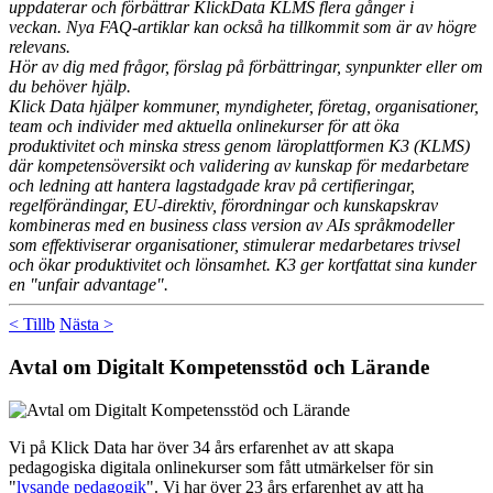
uppdaterar och förbättrar KlickData KLMS flera gånger i
veckan. Nya FAQ-artiklar kan också ha tillkommit som är av högre
relevans.
Hör av dig med frågor, förslag på förbättringar, synpunkter eller om
du behöver hjälp.
Klick Data hjälper kommuner, myndigheter, företag, organisationer,
team och individer med aktuella onlinekurser för att öka
produktivitet och minska stress genom läroplattformen K3 (KLMS)
där kompetensöversikt och validering av kunskap för medarbetare
och ledning att hantera lagstadgade krav på certifieringar,
regelförändingar, EU-direktiv, förordningar och kunskapskrav
kombineras med en business class version av AIs språkmodeller
som effektiviserar organisationer, stimulerar medarbetares trivsel
och ökar produktivitet och lönsamhet. K3 ger kortfattat sina kunder
en "unfair advantage".
< Tillb
Nästa >
Avtal om Digitalt Kompetensstöd och Lärande
Vi på Klick Data har över 34 års erfarenhet av att skapa
pedagogiska digitala onlinekurser som fått utmärkelser för sin
"
lysande pedagogik
". Vi har över 23 års erfarenhet av att ha