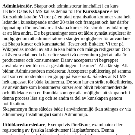
Administratör
, Skapar och administrerar innehållet i en kurs.
I Klick Datas KLMS kallas denna roll för
Kursskapare
eller
Kursadministratör. Vi tror på en platt organisation kommer vara helt
ledande i kursskapande under 20-talet och framgent och har därför
öppnat upp för användare att skapa kurser. En stor del av inlärning
är att lära andra. De begränsningar som ett äldre synsätt stipulerar är
möjlig genom att administratören stänger möjligheter för användare
att Skapa kurser och kursmaterial, Tester och Enkäter. Vi tror på
Wikipedias modell av att alla kan bidra och många redigerarar. Och
att även social media har efter snart två decennium gjort att alla är
producenter och konsumenter. Därav accepterar vi begreppet
användare men för oss är gestaltningen "Learner". Alla lär sig. Alla
bidrar. Adminstratören modererar. Accepterar publicering på samma
sätt som en moderator i en grupp på Facebook. Således är KLMS
helt anpassat för båda kulturerna. De som har en strikt rolldefiniering
av användare som konsumerar kurser som blivit rekommenderade
och tilldelade och en framtida som ger alla möjlighet att skapa och i
denna process lära sig och se andra ta del av kunskapen genom
notifikation.
Skapamenyn finns således både i användarmiljö (kan stängas av via
adminmeny Inställningar) samt i Adminmiljö.
Utbildare/kursledare
, Exempelvis föreläsare, examinator eller
registrering av fysiska läraktiviteter i lärplattformen. Denna