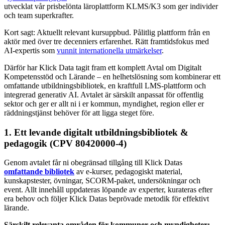
utvecklat vår prisbelönta läroplattform KLMS/K3 som ger individer
och team superkrafter.
Kort sagt: Aktuellt relevant kursuppbud. Pålitlig plattform från en
aktör med över tre decenniers erfarenhet. Rätt framtidsfokus med
AI-expertis som
vunnit internationella utmärkelser
.
Därför har Klick Data tagit fram ett komplett Avtal om Digitalt
Kompetensstöd och Lärande – en helhetslösning som kombinerar ett
omfattande utbildningsbibliotek, en kraftfull LMS-plattform och
integrerad generativ AI. Avtalet är särskilt anpassat för offentlig
sektor och ger er allt ni i er kommun, myndighet, region eller er
räddningstjänst behöver för att ligga steget före.
1. Ett levande digitalt utbildningsbibliotek &
pedagogik (CPV 80420000-4)
Genom avtalet får ni obegränsad tillgång till Klick Datas
omfattande bibliotek
av e-kurser, pedagogiskt material,
kunskapstester, övningar, SCORM-paket, undersökningar och
event. Allt innehåll uppdateras löpande av experter, kurateras efter
era behov och följer Klick Datas beprövade metodik för effektivt
lärande.
Särskilt relevanta områden för kommuner och myndigheter: