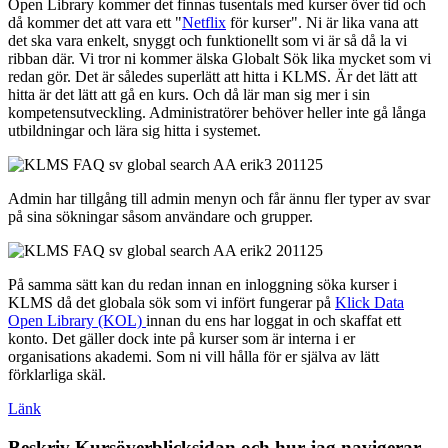
Open Library kommer det finnas tusentals med kurser över tid och
då kommer det att vara ett "
Netflix
för kurser". Ni är lika vana att
det ska vara enkelt, snyggt och funktionellt som vi är så då la vi
ribban där. Vi tror ni kommer älska Globalt Sök lika mycket som vi
redan gör. Det är således superlätt att hitta i KLMS. Är det lätt att
hitta är det lätt att gå en kurs. Och då lär man sig mer i sin
kompetensutveckling. Administratörer behöver heller inte gå långa
utbildningar och lära sig hitta i systemet.
Admin har tillgång till admin menyn och får ännu fler typer av svar
på sina sökningar såsom användare och grupper.
På samma sätt kan du redan innan en inloggning söka kurser i
KLMS då det globala sök som vi infört fungerar på
Klick Data
Open Library (KOL)
innan du ens har loggat in och skaffat ett
konto. Det gäller dock inte på kurser som är interna i er
organisations akademi. Som ni vill hålla för er själva av lätt
förklarliga skäl.
Länk
Beskriv Kursöverblicksidan och hur jag navigerar