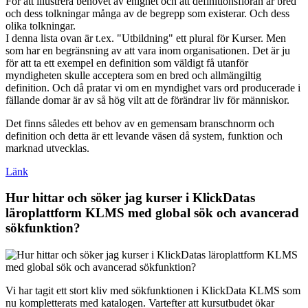
För att illustrera behovet av enighet och att definitionsfloran är bred
och dess tolkningar många av de begrepp som existerar. Och dess
olika tolkningar.
I denna lista ovan är t.ex. "Utbildning" ett plural för Kurser. Men
som har en begränsning av att vara inom organisationen. Det är ju
för att ta ett exempel en definition som väldigt få utanför
myndigheten skulle acceptera som en bred och allmängiltig
definition. Och då pratar vi om en myndighet vars ord producerade i
fällande domar är av så hög vilt att de förändrar liv för människor.
Det finns således ett behov av en gemensam branschnorm och
definition och detta är ett levande väsen då system, funktion och
marknad utvecklas.
Länk
Hur hittar och söker jag kurser i KlickDatas
läroplattform KLMS med global sök och avancerad
sökfunktion?
Vi har tagit ett stort kliv med sökfunktionen i KlickData KLMS som
nu kompletterats med katalogen. Vartefter att kursutbudet ökar