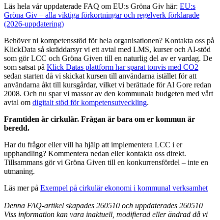
Läs hela vår uppdaterade FAQ om EU:s Gröna Giv här:
EU:s
Gröna Giv – alla viktiga förkortningar och regelverk förklarade
(2026-uppdatering)
Behöver ni kompetensstöd för hela organisationen? Kontakta oss på
KlickData så skräddarsyr vi ett avtal med LMS, kurser och AI-stöd
som gör LCC och Gröna Given till en naturlig del av er vardag. De
som satsat på
Klick Datas plattform har sparat tonvis med CO2
sedan starten då vi skickat kursen till användarna istället för att
användarna åkt till kursgårdar, vilket vi berättade för Al Gore redan
2008. Och nu spar vi massor av den kommunala budgeten med vårt
avtal om
digitalt stöd för kompetensutveckling
.
Framtiden är cirkulär. Frågan är bara om er kommun är
beredd.
Har du frågor eller vill ha hjälp att implementera LCC i er
upphandling? Kommentera nedan eller kontakta oss direkt.
Tillsammans gör vi Gröna Given till en konkurrensfördel – inte en
utmaning.
Läs mer på
Exempel på cirkulär ekonomi i kommunal verksamhet
Denna FAQ-artikel skapades 260510 och uppdaterades
260510
Viss information kan vara inaktuell, modifierad eller ändrad då vi