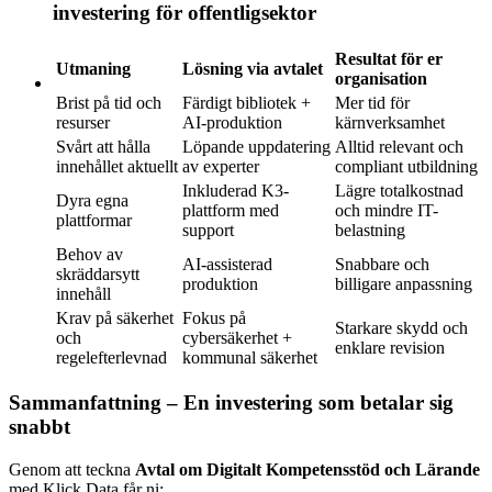
investering för offentligsektor
Resultat för er
Utmaning
Lösning via avtalet
organisation
Brist på tid och
Färdigt bibliotek +
Mer tid för
resurser
AI-produktion
kärnverksamhet
Svårt att hålla
Löpande uppdatering
Alltid relevant och
innehållet aktuellt
av experter
compliant utbildning
Inkluderad K3-
Lägre totalkostnad
Dyra egna
plattform med
och mindre IT-
plattformar
support
belastning
Behov av
AI-assisterad
Snabbare och
skräddarsytt
produktion
billigare anpassning
innehåll
Krav på säkerhet
Fokus på
Starkare skydd och
och
cybersäkerhet +
enklare revision
regelefterlevnad
kommunal säkerhet
Sammanfattning – En investering som betalar sig
snabbt
Genom att teckna
Avtal om Digitalt Kompetensstöd och Lärande
med Klick Data får ni: