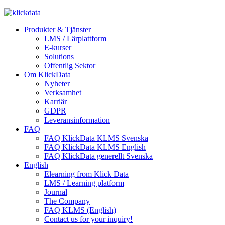
Produkter & Tjänster
LMS / Lärplattform
E-kurser
Solutions
Offentlig Sektor
Om KlickData
Nyheter
Verksamhet
Karriär
GDPR
Leveransinformation
FAQ
FAQ KlickData KLMS Svenska
FAQ KlickData KLMS English
FAQ KlickData generellt Svenska
English
Elearning from Klick Data
LMS / Learning platform
Journal
The Company
FAQ KLMS (English)
Contact us for your inquiry!