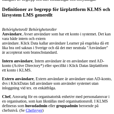
Definitioner av begrepp för lärplattform KLMS och
lärsystem LMS generellt
Behörighetsroll/ Behörighetsroller
Användare
, Avser användare som har ett konto i systemet. Det kan
vara både intern och extern
användare. Klick Data kallar användare Learner på engelska då ett
lika bra ord saknas i Sverige och då det mer neutrala "Användare"
är accepterat som branschstandard.
Intern användare
, Intern användare är en användare med AD-
konto (Active Directory*) eller specifikt i Klick Datas lärplattform
ett konto i KLMS.
Extern användare
, Extern användare är användare utan AD-konto,
dvs i KlickDatas fall användare som använder systemet utan
inloggning vid tex. en enkätfråga.
Chef
, Ansvarig för en organisatorisk enhet/er med personalansvar i
en organisation, som kan likställas med organisationsroll. I KLMS
defineras som
huvudadmin
eller
gruppadmin
beroende på
chefsnivå. (Se
Chefsvyer
)