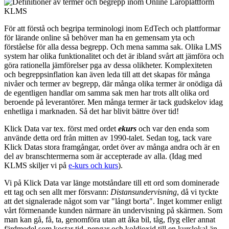
För att förstå och begripa terminologi inom EdTech och plattformar
för lärande online så behöver man ha en gemensam yta och
förståelse för alla dessa begrepp. Och mena samma sak. Olika LMS
system har olika funktionalitet och det är ibland svårt att jämföra och
göra rationella jämförelser pga av dessa olikheter. Komplexiteten
och begreppsinflation kan även leda till att det skapas för många
nivåer och termer av begrepp, där många olika termer är onödiga då
de egentligen handlar om samma sak men har trots allt olika ord
beroende på leverantörer. Men många termer är tack gudskelov idag
enhetliga i marknaden. Så det har blivit bättre över tid!
Klick Data var tex. först med ordet
ekurs
och var den enda som
använde detta ord från mitten av 1990-talet. Sedan tog, tack vare
Klick Datas stora framgångar, ordet över av många andra och är en
del av branschtermerna som är accepterade av alla. (Idag med
KLMS skiljer vi på
e-kurs och kurs
).
Vi på Klick Data var länge motståndare till ett ord som dominerade
ett tag och sen allt mer försvann:
Distansundervisning
, då vi tyckte
att det signalerade något som var "långt borta". Inget kommer enligt
vårt förmenande kunden närmare än undervisning på skärmen. Som
man kan gå, få, ta, genomföra utan att åka bil, tåg, flyg eller annat
färdmedel som kostar tid ,pengar och koldioxid till en kurslokal än