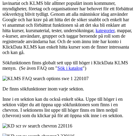
lavinartat och KLMS blir alltmer populärt inom kommuner,
myndigheter, företag och organisationer har behovet för ett förbättrat
sökverktyg blivit tydligt. Genom att alla människor idag använder
Google och har krav på att hitta det de söker snabbt och enkelt har
vi anammat och förbättrat funktionen så att det ska bli enklare att
hitta kurser, kursmaterial, tester, undersökningar,
kategorier
, mappar,
e-kurser, användare, grupper och taggar beroende på roll som de
registrerade användarna har. Och de som ännu inte har konto i
KlickData KLMS kan enkelt hitta kurser som de finner intressanta
och kan gå.
Sökfunktionen finns globalt sett upp till höger i KlickData KLMS
menyn. (Se även FAQ om "
Sök i katalog
")
De finns sökfunktioner inom varje sektion.
Inne i en sektion kan du också enkelt söka. Uppe till höger i en
sektion väljer du att öppna upp sökfunktionen som finns i en
chevron. I sektionens list uppe till höger finns en liten nedpil
(chevron) som du klickar på för att öppna sök inne i en sektion.