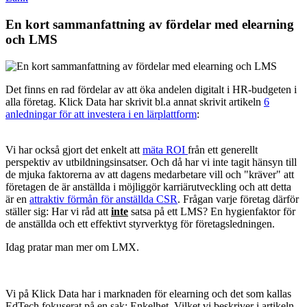
En kort sammanfattning av fördelar med elearning
och LMS
Det finns en rad fördelar av att öka andelen digitalt i HR-budgeten i
alla företag. Klick Data har skrivit bl.a annat skrivit artikeln
6
anledningar för att investera i en lärplattform
:
Vi har också gjort det enkelt att
mäta ROI
från ett generellt
perspektiv av utbildningsinsatser. Och då har vi inte tagit hänsyn till
de mjuka faktorerna av att dagens medarbetare vill och "kräver" att
företagen de är anställda i möjliggör karriärutveckling och att detta
är en
attraktiv förmån för anställda CSR
. Frågan varje företag därför
ställer sig: Har vi råd att
inte
satsa på ett LMS? En hygienfaktor för
de anställda och ett effektivt styrverktyg för företagsledningen.
Idag pratar man mer om LMX.
Vi på Klick Data har i marknaden för elearning och det som kallas
EdTech fokuserat på en sak: Enkelhet. Vilket vi beskriver i artikeln