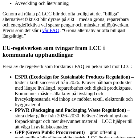
Avveckling och återvinning
Genom att räkna på LCC blir det ofta tydligt att det “billiga”
alternativet faktiskt blir dyrare på sikt – medan gröna, reparerbara
och energieffektiva val sparar pengar och minskar miljöpåverkan.
Precis som det står i
vår FAQ
: “Gröna alternativ är ofta billigast
långsiktigt.”
EU-regelverken som tvingar fram LCC i
kommunala upphandlingar
Flera av de regelverk som förklaras i FAQ:en pekar rakt mot LCC:
ESPR (Ecodesign for Sustainable Products Regulation)
–
träder i kraft successivt från 2026. Kräver hållbara produkter
med längre livslängd, reparerbarhet och digitalt produktpass.
Kommuner måste ställa krav på livslängd och
livscykelprestanda vid inköp av möbler, textil, elektronik och
byggmaterial.
PPWR (Packaging and Packaging Waste Regulation)
–
stora delar gäller från 2026–2030. Kräver återvinningsbara
förpackningar och mer återvunnet material – LCC hjälper till
att väga in avfallskostnader.
GPP (Green Public Procurement)
– grön offentlig
upphandling blir alltmer obligatorisk. LCC är det verktyg som