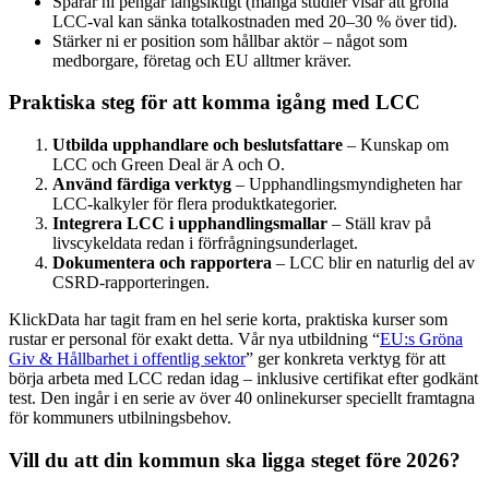
Sparar ni pengar långsiktigt (många studier visar att gröna
LCC-val kan sänka totalkostnaden med 20–30 % över tid).
Stärker ni er position som hållbar aktör – något som
medborgare, företag och EU alltmer kräver.
Praktiska steg för att komma igång med LCC
Utbilda upphandlare och beslutsfattare
– Kunskap om
LCC och Green Deal är A och O.
Använd färdiga verktyg
– Upphandlingsmyndigheten har
LCC-kalkyler för flera produktkategorier.
Integrera LCC i upphandlingsmallar
– Ställ krav på
livscykeldata redan i förfrågningsunderlaget.
Dokumentera och rapportera
– LCC blir en naturlig del av
CSRD-rapporteringen.
KlickData har tagit fram en hel serie korta, praktiska kurser som
rustar er personal för exakt detta. Vår nya utbildning “
EU:s Gröna
Giv & Hållbarhet i offentlig sektor
” ger konkreta verktyg för att
börja arbeta med LCC redan idag – inklusive certifikat efter godkänt
test. Den ingår i en serie av över 40 onlinekurser speciellt framtagna
för kommuners utbilningsbehov.
Vill du att din kommun ska ligga steget före 2026?