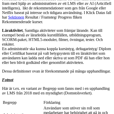
fram med hjälp av administratören av ett LMS eller av AI (Articifiell
intelligens), likt de rekommendationer som ges från Google eller
Netflix baseat på intresse och tidigara användning. I Klick Datas fall
har
Sektionen
Resultat / Framsteg/ Progress fliken
Rekommenderade kurser.
Läraktivitet
, Samtliga aktiviteter som främjar lärande. Kan till
exempel bestå av lärarledda kurstillfällen, utbildningsprogram,
SCORM-paket, HTML5-moduler, filmer, övningar, tester. Och
enkäter.
En administratör ska kunna koppla kursintyg, deltagarintyg/ Diplom
eller Certifikat baserat på valt betygsystem till en läraktivitet som
användaren kan ladda ned eller skriva ut som PDF då han eller hon
eller hen blivit godkänd eller genomfört aktiviteten.
Dessa definitioner ovan är förekommande på många upphandlingar.
Fotnot
Här är t.ex. en variant av Begrepp som fanns med i en upphandling
av LMS från 2018 med en myndighet (Domstolsverket).
Begrepp
Förklaring
Användare som utöver sin roll som
medarbetare har behörighet att gå in och