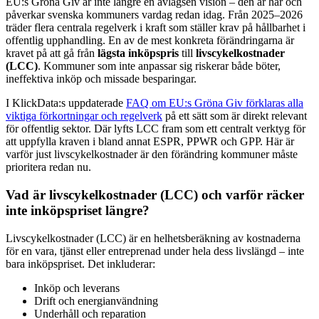
EU:s Gröna Giv är inte längre en avlägsen vision – den är här och
påverkar svenska kommuners vardag redan idag. Från 2025–2026
träder flera centrala regelverk i kraft som ställer krav på hållbarhet i
offentlig upphandling. En av de mest konkreta förändringarna är
kravet på att gå från
lägsta inköpspris
till
livscykelkostnader
(LCC)
. Kommuner som inte anpassar sig riskerar både böter,
ineffektiva inköp och missade besparingar.
I KlickData:s uppdaterade
FAQ om EU:s Gröna Giv förklaras alla
viktiga förkortningar och regelverk
på ett sätt som är direkt relevant
för offentlig sektor. Där lyfts LCC fram som ett centralt verktyg för
att uppfylla kraven i bland annat ESPR, PPWR och GPP. Här är
varför just livscykelkostnader är den förändring kommuner måste
prioritera redan nu.
Vad är livscykelkostnader (LCC) och varför räcker
inte inköpspriset längre?
Livscykelkostnader (LCC) är en helhetsberäkning av kostnaderna
för en vara, tjänst eller entreprenad under hela dess livslängd – inte
bara inköpspriset. Det inkluderar:
Inköp och leverans
Drift och energianvändning
Underhåll och reparation