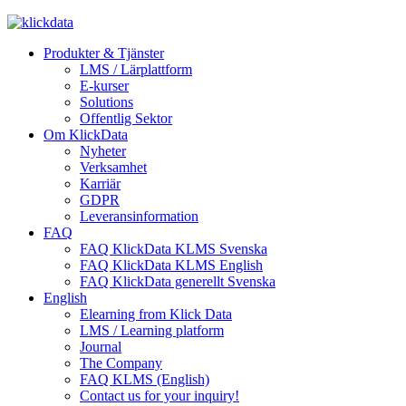
Produkter & Tjänster
LMS / Lärplattform
E-kurser
Solutions
Offentlig Sektor
Om KlickData
Nyheter
Verksamhet
Karriär
GDPR
Leveransinformation
FAQ
FAQ KlickData KLMS Svenska
FAQ KlickData KLMS English
FAQ KlickData generellt Svenska
English
Elearning from Klick Data
LMS / Learning platform
Journal
The Company
FAQ KLMS (English)
Contact us for your inquiry!