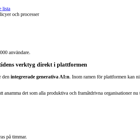
e lista
licyer och processer
0 000 användare.
idens verktyg direkt i plattformen
är den
integrerade generativa AI:n
. Inom ramen för plattformen kan n
att anamma det som alla produktiva och framåtdrivna organisationer nu t
ras på timmar.