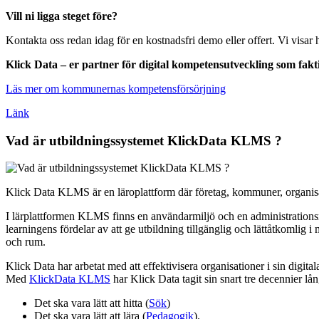
Vill ni ligga steget före?
Kontakta oss redan idag för en kostnadsfri demo eller offert. Vi visar
Klick Data – er partner för digital kompetensutveckling som fakt
Läs mer om kommunernas kompetensförsörjning
Länk
Vad är utbildningssystemet KlickData KLMS ?
Klick Data KLMS är en läroplattform där företag, kommuner, organisa
I lärplattformen KLMS finns en användarmiljö och en administrationsm
learningens fördelar av att ge utbildning tillgänglig och lättåtkomlig i 
och rum.
Klick Data har arbetat med att effektivisera organisationer i sin digit
Med
KlickData KLMS
har Klick Data tagit sin snart tre decennier lå
Det ska vara lätt att hitta (
Sök
)
Det ska vara lätt att lära (
Pedagogik
).