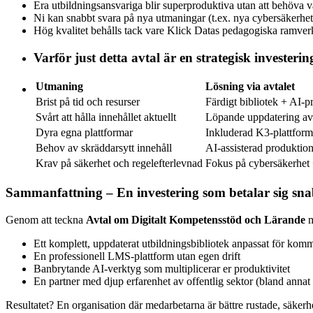
Era utbildningsansvariga blir superproduktiva utan att behöva v
Ni kan snabbt svara på nya utmaningar (t.ex. nya cybersäkerhe
Hög kvalitet behålls tack vare Klick Datas pedagogiska ramver
Varför just detta avtal är en strategisk investerin
Utmaning
Lösning via avtalet
Brist på tid och resurser
Färdigt bibliotek + AI-p
Svårt att hålla innehållet aktuellt
Löpande uppdatering av
Dyra egna plattformar
Inkluderad K3-plattfor
Behov av skräddarsytt innehåll
AI-assisterad produktio
Krav på säkerhet och regelefterlevnad
Fokus på cybersäkerhet
Sammanfattning – En investering som betalar sig sn
Genom att teckna
Avtal om Digitalt Kompetensstöd och Lärande
m
Ett komplett, uppdaterat utbildningsbibliotek anpassat för kom
En professionell LMS-plattform utan egen drift
Banbrytande AI-verktyg som multiplicerar er produktivitet
En partner med djup erfarenhet av offentlig sektor (bland anna
Resultatet? En organisation där medarbetarna är bättre rustade, säkerhe