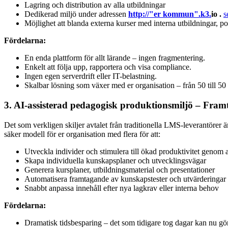
Lagring och distribution av alla utbildningar
Dedikerad miljö under adressen
http://"er kommun".k3.
io .
s
Möjlighet att blanda externa kurser med interna utbildningar, po
Fördelarna:
En enda plattform för allt lärande – ingen fragmentering.
Enkelt att följa upp, rapportera och visa compliance.
Ingen egen serverdrift eller IT-belastning.
Skalbar lösning som växer med er organisation – från 50 till 5
3. AI-assisterad pedagogisk produktionsmiljö – Framt
Det som verkligen skiljer avtalet från traditionella LMS-leverantörer 
säker modell för er organisation med flera för att:
Utveckla individer och stimulera till ökad produktivitet genom 
Skapa individuella kunskapsplaner och utvecklingsvägar
Generera kursplaner, utbildningsmaterial och presentationer
Automatisera framtagande av kunskapstester och utvärderingar
Snabbt anpassa innehåll efter nya lagkrav eller interna behov
Fördelarna:
Dramatisk tidsbesparing – det som tidigare tog dagar kan nu gö