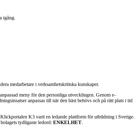
a igång.
lidera medarbetare i verksamhetskritiska kunskaper.
gt anpassad meny för den personliga utvecklingen. Genom e-
ningsinsatser anpassas till när den bäst behövs och på rätt plats i tid
n Klickportalen K3 varit en ledande plattform för utbildning i Sverige.
 bolagets tydligaste ledord:
ENKELHET
.