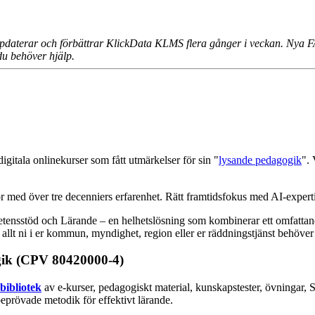
 uppdaterar och förbättrar KlickData KLMS flera gånger i veckan. Nya 
du behöver hjälp.
igitala onlinekurser som fått utmärkelser för sin "
lysande pedagogik
". 
tör med över tre decenniers erfarenhet. Rätt framtidsfokus med AI-exper
etensstöd och Lärande – en helhetslösning som kombinerar ett omfattand
r allt ni i er kommun, myndighet, region eller er räddningstjänst behöver f
ogik (CPV 80420000-4)
bibliotek
av e-kurser, pedagogiskt material, kunskapstester, övningar
beprövade metodik för effektivt lärande.