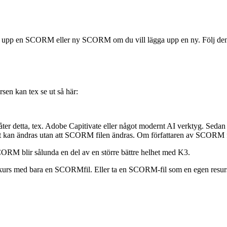
t upp en SCORM eller ny SCORM om du vill lägga upp en ny. Följ denn
en kan tex se ut så här:
 detta, tex. Adobe Capitivate eller något modernt AI verktyg. Sedan föl
 Det kan ändras utan att SCORM filen ändras. Om författaren av SCORM fil
a. SCORM blir sålunda en del av en större bättre helhet med K3.
kurs med bara en SCORMfil. Eller ta en SCORM-fil som en egen resurs.