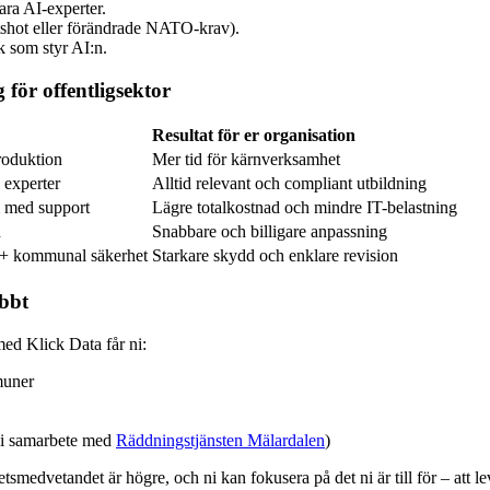
ara AI-experter.
tshot eller förändrade NATO-krav).
k som styr AI:n.
g för offentligsektor
Resultat för er organisation
roduktion
Mer tid för kärnverksamhet
 experter
Alltid relevant och compliant utbildning
m med support
Lägre totalkostnad och mindre IT-belastning
n
Snabbare och billigare anpassning
 + kommunal säkerhet
Starkare skydd och enklare revision
abbt
ed Klick Data får ni:
muner
t i samarbete med
Räddningstjänsten Mälardalen
)
tsmedvetandet är högre, och ni kan fokusera på det ni är till för – att l