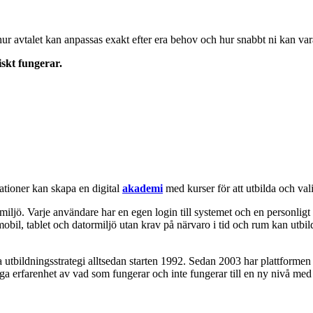
 hur avtalet kan anpassas exakt efter era behov och hur snabbt ni kan var
iskt fungerar.
tioner kan skapa en digital
akademi
med kurser för att utbilda och va
iljö. Varje användare har en egen login till systemet och en personli
mobil, tablet och datormiljö utan krav på närvaro i tid och rum kan utbild
ala utbildningsstrategi alltsedan starten 1992. Sedan 2003 har plattforme
nga erfarenhet av vad som fungerar och inte fungerar till en ny nivå med