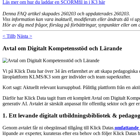
Läs mer om hur du laddar en SCORMfil in i K3 här
Denna FAQ artikel skapades 260203 och uppdaterades
260203
.
Viss information kan vara inaktuell, modifierats eller ändrats då vi
Hör av dig med frågor, förslag på förbättringar, synpunkter eller om 
< Tillb
Nästa >
Avtal om Digitalt Kompetensstöd och Lärande
Vi på Klick Data har över 34 års erfarenhet av att skapa pedagogiska d
läroplattform KLMS/K3 som ger individer och team superkrafter.
Kort sagt: Aktuellt relevant kursuppbud. Pålitlig plattform från en ak
Därför har Klick Data tagit fram ett komplett Avtal om Digitalt Komp
generativ AI. Avtalet är särskilt anpassat för offentlig sektor och ger e
1. Ett levande digitalt utbildningsbibliotek & pedag
Genom avtalet får ni obegränsad tillgång till Klick Datas
omfattande 
löpande av experter, kurateras efter era behov och följer Klick Datas 