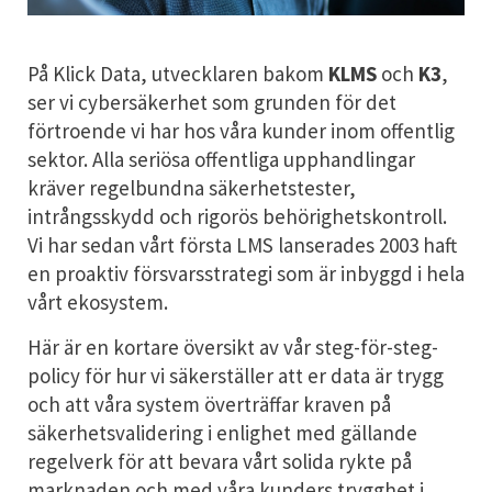
På Klick Data, utvecklaren bakom
KLMS
och
K3
,
ser vi cybersäkerhet som grunden för det
förtroende vi har hos våra kunder inom offentlig
sektor. Alla seriösa offentliga upphandlingar
kräver regelbundna säkerhetstester,
intrångsskydd och rigorös behörighetskontroll.
Vi har sedan vårt första LMS lanserades 2003 haft
en proaktiv försvarsstrategi som är inbyggd i hela
vårt ekosystem.
Här är en kortare översikt av vår steg-för-steg-
policy för hur vi säkerställer att er data är trygg
och att våra system överträffar kraven på
säkerhetsvalidering i enlighet med gällande
regelverk för att bevara vårt solida rykte på
marknaden och med våra kunders trygghet i