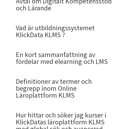
Avtal om Digitalt Kompetensstöd
och Lärande
Vad är utbildningssystemet
KlickData KLMS ?
En kort sammanfattning av
fördelar med elearning och LMS
Definitioner av termer och
Vi på Klick Data har över 34 års erfarenhet av att
begrepp inom Online
skapa pedagogiska digitala onlinekurser som
Läroplattform KLMS
fått utmärkelser för sin "
lysande pedagogik
". Vi
har över 23 års erfarenhet av att ha utvecklat vår
Klick Data KLMS är en läroplattform där företag,
prisbelönta läroplattform KLMS/K3 som ger
Hur hittar och söker jag kurser i
kommuner, organisationer kan skapa en digital
individer och team superkrafter.
KlickDatas läroplattform KLMS
akademi
med kurser för att utbilda och validera
med global sök och avancerad
Kort sagt: Aktuellt relevant kursuppbud. Pålitlig